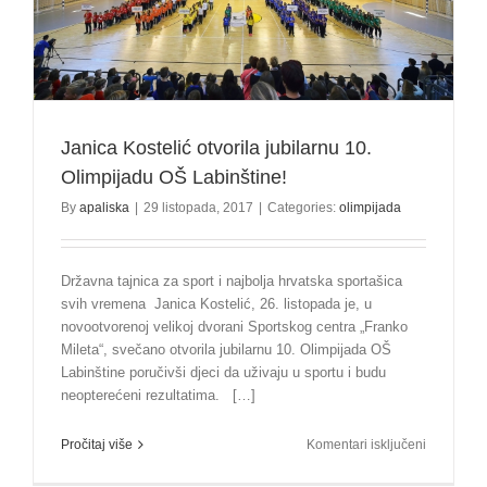
10!
Janica Kostelić otvorila jubilarnu 10.
Olimpijadu OŠ Labinštine!
By
apaliska
|
29 listopada, 2017
|
Categories:
olimpijada
Državna tajnica za sport i najbolja hrvatska sportašica
svih vremena Janica Kostelić, 26. listopada je, u
novootvorenoj velikoj dvorani Sportskog centra „Franko
Mileta“, svečano otvorila jubilarnu 10. Olimpijada OŠ
Labinštine poručivši djeci da uživaju u sportu i budu
neopterećeni rezultatima. […]
za
Pročitaj više
Komentari isključeni
Janica
Kostelić