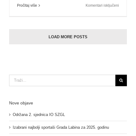
za
Pročitaj više
Komentari isključeni
Završena
6.
Olimpijad
–
OŠ
LOAD MORE POSTS
“Ivo
Lola
Ribar”
najuspješn
škola!
Traži...
Nove objave
Održana 2. sjednica IO SZGL
Izabrani najbolji sportaši Grada Labina za 2025. godinu