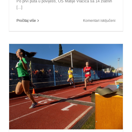
Po prvi puta u povijesti, OŠ Matije Vlačića sa 14 zlatnih
[...]
za
Pročitaj više
Komentari isključeni
Okončana
15.
OOŠL,
po
prvi
puta
u
povijesti,
OŠ
Matije
Vlačića
najuspješn
škola
Olimpijade