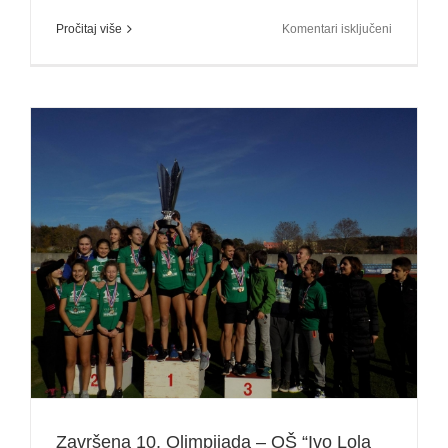
za
Pročitaj više
Komentari isključeni
Svečano
otvorena
11.
Olimpijad
OŠ
Labinštine
Završena 10. Olimpijada – OŠ “Ivo Lola