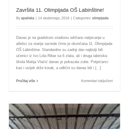
Završila 11. Olimpijada OŠ Labinštine!
By
apaliska
|
14 studenoga, 2018
|
Categories:
olimpijada
Danas je na gradskom stadionu održano natjecanje u
atletici za starije razrede čime je okončana 11. Olimpijada
OŠ Labinštine. Standardno su zadnji dan najbolji bili
učenici iz Ivo Lola Ribar sa 6 zlata, ali i druga labinska
škola Matija Vlačić danas je pokazala zube. Potpićanci
kao i uvijek drže korak, a odlični su danas bili i [...]
za
Pročitaj više
Komentari isključeni
Završila
11.
Olimpijad
OŠ
Labinštine