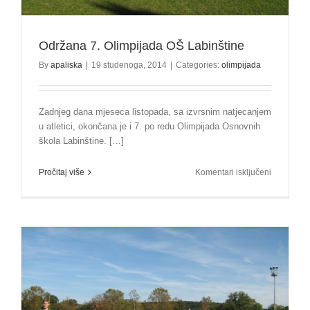
Održana 7. Olimpijada OŠ Labinštine
By
apaliska
|
19 studenoga, 2014
|
Categories:
olimpijada
Zadnjeg dana mjeseca listopada, sa izvrsnim natjecanjem
u atletici, okončana je i 7. po redu Olimpijada Osnovnih
škola Labinštine. […]
za
Pročitaj više
Komentari isključeni
Održana
7.
Olimpijad
OŠ
Labinštine