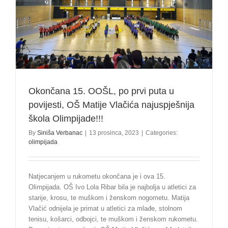
Okončana 15. OOŠL, po prvi puta u
povijesti, OŠ Matije Vlačića najuspješnija
škola Olimpijade!!!
By
Siniša Verbanac
|
13 prosinca, 2023
|
Categories:
olimpijada
Natjecanjem u rukometu okončana je i ova 15.
Olimpijada. OŠ Ivo Lola Ribar bila je najbolja u atletici za
starije, krosu, te muškom i ženskom nogometu. Matija
Vlačić odnijela je primat u atletici za mlađe, stolnom
tenisu, košarci, odbojci, te muškom i ženskom rukometu.