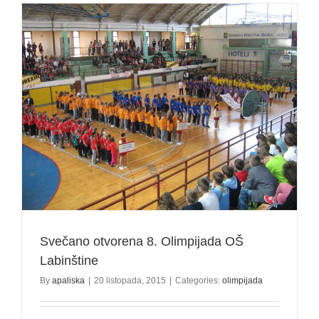
–
OŠ
“Ivo
Lola
Ribar”
najuspješn
škola!
Svečano otvorena 8. Olimpijada OŠ
Labinštine
By
apaliska
|
20 listopada, 2015
|
Categories:
olimpijada