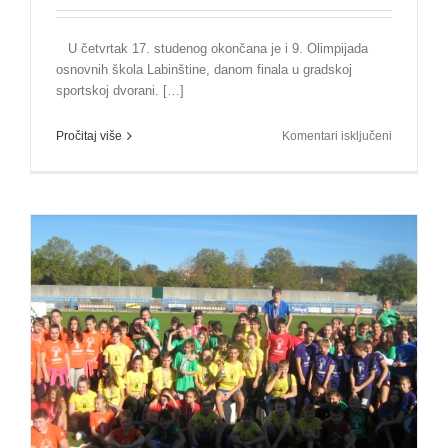
U četvrtak 17. studenog okončana je i 9. Olimpijada
osnovnih škola Labinštine, danom finala u gradskoj
sportskoj dvorani. […]
za
Pročitaj više
Komentari isključeni
Završena
9.
Olimpijad
–
OŠ
“Ivo
Lola
Ribar”
najuspješn
škola!