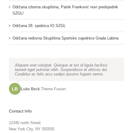
Održana izborna skupština, Patrik Franković novi predsjednik
SZGL!
Održana 28. sjednica IO SZGL
Održana redovna Skupština Sportske zajednice Grada Labina
Neque porro quisquam est, qui dolorem ipsum quia dolor sit
Aliquam erat volutpat. Quisque at est id ligula facilisis
amet, consec tetur, adipisci velit, sed quia non numquam
laoreet eget pulvinar nibh. Suspendisse at ultrices dui.
eius modi tempora voluptas amets unser.
Curabitur ac felis arcu sadips ipsums fugiats nemis.
LB
JD
John Doe
Luke Beck
,
My Company
,
Theme Fusion
Contact Info
12345 north Street
New York City, NY 555555