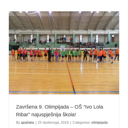
otvorila
jubilarnu
10.
Olimpijad
OŠ
Labinštine
Završena 9. Olimpijada – OŠ “Ivo Lola
Ribar” najuspješnija škola!
By
apaliska
|
25 studenoga, 2016
|
Categories:
olimpijada