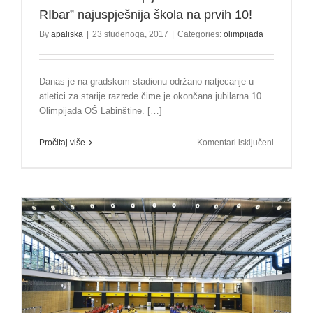
RIbar” najuspješnija škola na prvih 10!
By
apaliska
|
23 studenoga, 2017
|
Categories:
olimpijada
Danas je na gradskom stadionu održano natjecanje u
atletici za starije razrede čime je okončana jubilarna 10.
Olimpijada OŠ Labinštine. […]
za
Pročitaj više
Komentari isključeni
Završena
10.
Olimpijad
–
OŠ
“Ivo
Lola
RIbar”
najuspješn
škola
na
prvih