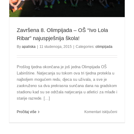
Završena 8. Olimpijada – OŠ “Ivo Lola
Ribar” najuspješnija škola!
By
apaliska
|
11 studenoga, 2015
|
Categories:
olimpijada
Prošlog tjedna okončana je još jedna Olimpijada OŠ
Labinštine. Natjecanja su tokom ova tri tjedna protekla u
najboljem mogućem redu, djeca su uživala, a sve je
zaokruženo sa dva prekrasna sunčana dana na gradskom
stadionu kad su se održala natjecanja u atletici za mlađe i
starije razrede. […]
za
Pročitaj više
Komentari isključeni
Završena
8.
Olimpijad