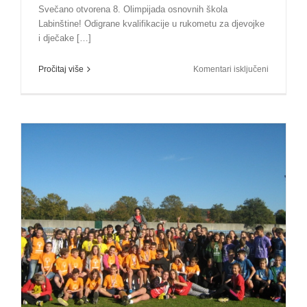
Svečano otvorena 8. Olimpijada osnovnih škola
Labinštine! Odigrane kvalifikacije u rukometu za djevojke
i dječake […]
za
Pročitaj više
Komentari isključeni
Svečano
otvorena
8.
Olimpijad
OŠ
Labinštine