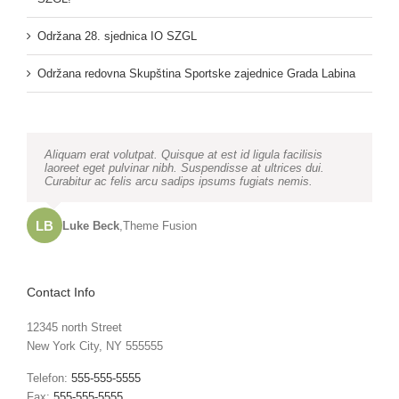
Održana 28. sjednica IO SZGL
Održana redovna Skupština Sportske zajednice Grada Labina
Neque porro quisquam est, qui dolorem ipsum quia dolor sit
Aliquam erat volutpat. Quisque at est id ligula facilisis
amet, consec tetur, adipisci velit, sed quia non numquam
laoreet eget pulvinar nibh. Suspendisse at ultrices dui.
eius modi tempora voluptas amets unser.
Curabitur ac felis arcu sadips ipsums fugiats nemis.
LB
JD
John Doe
Luke Beck
,
My Company
,
Theme Fusion
Contact Info
12345 north Street
New York City, NY 555555
Telefon:
555-555-5555
Fax:
555-555-5555