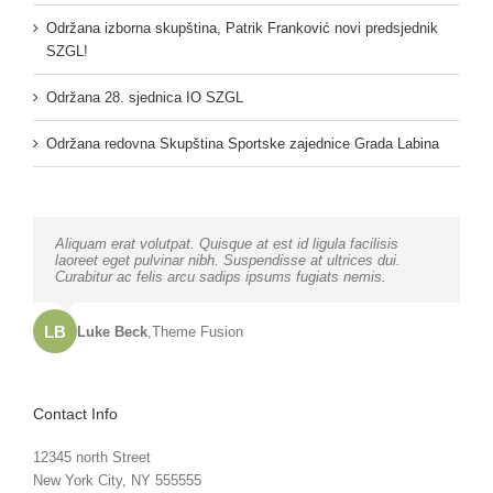
Održana izborna skupština, Patrik Franković novi predsjednik
SZGL!
Održana 28. sjednica IO SZGL
Održana redovna Skupština Sportske zajednice Grada Labina
Neque porro quisquam est, qui dolorem ipsum quia dolor sit
Aliquam erat volutpat. Quisque at est id ligula facilisis
amet, consec tetur, adipisci velit, sed quia non numquam
laoreet eget pulvinar nibh. Suspendisse at ultrices dui.
eius modi tempora voluptas amets unser.
Curabitur ac felis arcu sadips ipsums fugiats nemis.
LB
JD
John Doe
Luke Beck
,
My Company
,
Theme Fusion
Contact Info
12345 north Street
New York City, NY 555555