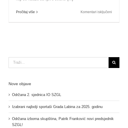
za
Pročitaj više
Komentari isključeni
Održana
21.
sjednica
IO
SZGL
Traži...
Nove objave
Održana 2. sjednica IO SZGL
Izabrani najbolji sportaši Grada Labina za 2025. godinu
Održana izborna skupština, Patrik Franković novi predsjednik
SZGL!