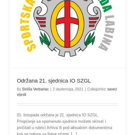
Održana 21. sjednica IO SZGL
By
Siniša Verbanac
|
2 studenoga, 2021
|
Categories:
savez
vijesti
01. listopada održana je 21. sjednica IO SZGL.
Priopćenje sa spomenute sjednice možete skinuti i
pročitati u rubrici Arhiva ili pod aktualnim dokumentima
koji se nalaze sa lijeve strane. [...]