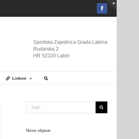
Facebook
Toggle
Sliding
Bar
Area
Sportska Zajednica Grada Labina
Rudarska 2
HR 52220 Labin
Linkovi
Traži...
Nove objave