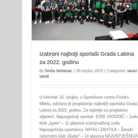
na za 2022.
Održana 6. sjednica IO SZGL
savez vijesti
Izabrani najbolji sportaši Grada Labina
za 2022. godinu
By
Siniša Verbanac
|
20 ožujka, 2023
|
Categories:
savez
vijesti
U četvrtak 16. ožujka, u Sportskom centru Franko
Mileta, održano je proglašenje najboljih sportaša Grada
Labina za 2022. godinu. Za najbolje su proglašeni
slijedeći: Najuspješniji sportaš: EDIB JAGODIĆ – Judo
klub „Ippon“ – 11 glasova ocjenjivačkog suda
Najuspješnija sportašica: NATALI ZAHTILA – Ženski
rukometni klub „Rudar“ – 14 glasova NAJUSPJEŠNIJA