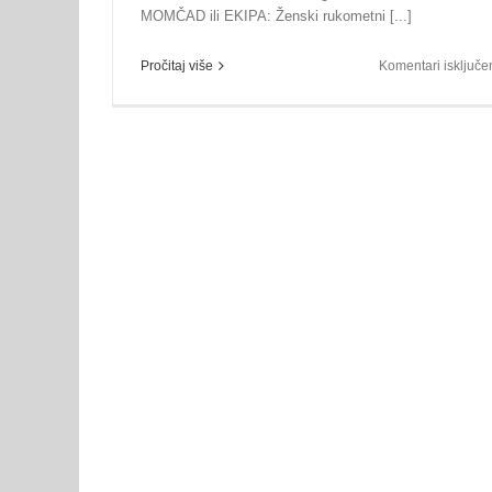
MOMČAD ili EKIPA: Ženski rukometni [...]
Pročitaj više
Komentari isključe
Održana 5. sjednica IO SZGL
savez vijesti