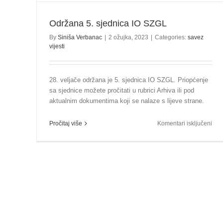
Održana 5. sjednica IO SZGL
By
Siniša Verbanac
|
2 ožujka, 2023
|
Categories:
savez
vijesti
28. veljače održana je 5. sjednica IO SZGL. Priopćenje
sa sjednice možete pročitati u rubrici Arhiva ili pod
aktualnim dokumentima koji se nalaze s lijeve strane.
za
Pročitaj više
Komentari isključeni
Odr
5.
sjed
IO
SZ