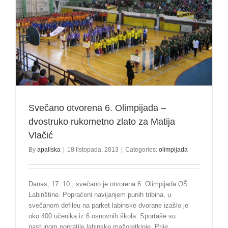
Svečano otvorena 6. Olimpijada –
dvostruko rukometno zlato za Matija
Vlačić
By
apaliska
|
18 listopada, 2013
|
Categories:
olimpijada
Danas, 17. 10., svečano je otvorena 6. Olimpijada OŠ
Labinštine. Popraćeni navijanjem punih tribina, u
svečanom defileu na parket labinske dvorane izašlo je
oko 400 učenika iz 6 osnovnih škola. Sportaše su
nastupom popratile labinske mažoretkinje. Prije