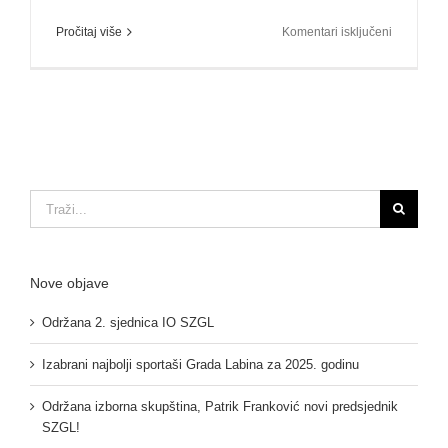
za
Pročitaj više
Komentari isključeni
Tematska
sjednica
Skupštine
Saveza
sportova
Grada
Labina
Traži...
Nove objave
Održana 2. sjednica IO SZGL
Izabrani najbolji sportaši Grada Labina za 2025. godinu
Održana izborna skupština, Patrik Franković novi predsjednik
SZGL!