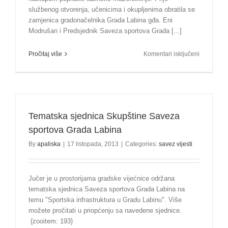
službenog otvorenja, učenicima i okupljenima obratila se
zamjenica gradonačelnika Grada Labina gđa. Eni
Modrušan i Predsjednik Saveza sportova Grada [...]
za
Pročitaj više
Komentari isključeni
Svečano
otvorena
6.
Olimpijad
–
dvostruko
Tematska sjednica Skupštine Saveza
rukometn
sportova Grada Labina
zlato
By
apaliska
|
17 listopada, 2013
|
Categories:
savez vijesti
za
Matija
Vlačić
Jučer je u prostorijama gradske vijećnice održana
tematska sjednica Saveza sportova Grada Labina na
temu "Sportska infrastruktura u Gradu Labinu". Više
možete pročitati u priopćenju sa navedene sjednice.
{zooitem: 193}