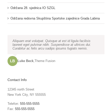
Održana 28. sjednica IO SZGL
Održana redovna Skupština Sportske zajednice Grada Labina
Neque porro quisquam est, qui dolorem ipsum quia dolor sit
Aliquam erat volutpat. Quisque at est id ligula facilisis
amet, consec tetur, adipisci velit, sed quia non numquam
laoreet eget pulvinar nibh. Suspendisse at ultrices dui.
eius modi tempora voluptas amets unser.
Curabitur ac felis arcu sadips ipsums fugiats nemis.
LB
JD
John Doe
Luke Beck
,
My Company
,
Theme Fusion
Contact Info
12345 north Street
New York City, NY 555555
Telefon:
555-555-5555
Fax:
555-555-5555