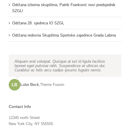
Održana izborna skupština, Patrik Franković novi predsjednik
SZGL!
Održana 28. sjednica IO SZGL
Održana redovna Skupština Sportske zajednice Grada Labina
Neque porro quisquam est, qui dolorem ipsum quia dolor sit
Aliquam erat volutpat. Quisque at est id ligula facilisis
amet, consec tetur, adipisci velit, sed quia non numquam
laoreet eget pulvinar nibh. Suspendisse at ultrices dui.
eius modi tempora voluptas amets unser.
Curabitur ac felis arcu sadips ipsums fugiats nemis.
LB
JD
John Doe
Luke Beck
,
My Company
,
Theme Fusion
Contact Info
12345 north Street
New York City, NY 555555