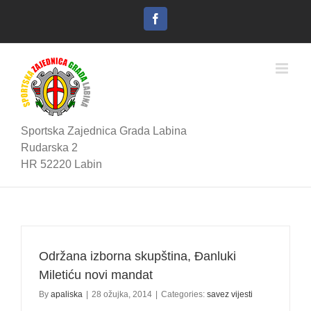
Skip
to
Facebook
content
Sportska Zajednica Grada Labina
Rudarska 2
HR 52220 Labin
Održana izborna skupština, Đanluki
Miletiću novi mandat
By
apaliska
|
28 ožujka, 2014
|
Categories:
savez vijesti