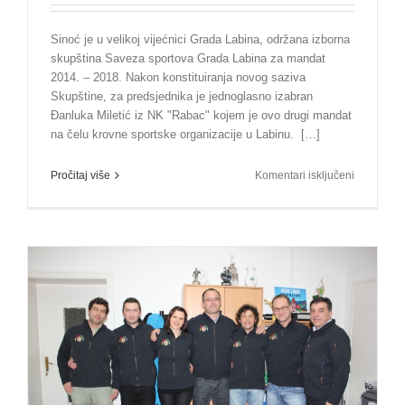
Sinoć je u velikoj vijećnici Grada Labina, održana izborna
skupština Saveza sportova Grada Labina za mandat
2014. – 2018. Nakon konstituiranja novog saziva
Skupštine, za predsjednika je jednoglasno izabran
Đanluka Miletić iz NK "Rabac" kojem je ovo drugi mandat
na čelu krovne sportske organizacije u Labinu. […]
za
Pročitaj više
Komentari isključeni
Održana
izborna
skupština,
Đanluki
Miletiću
novi
mandat
u