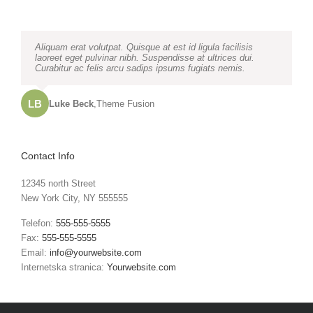
Neque porro quisquam est, qui dolorem ipsum quia dolor sit
Aliquam erat volutpat. Quisque at est id ligula facilisis
amet, consec tetur, adipisci velit, sed quia non numquam
laoreet eget pulvinar nibh. Suspendisse at ultrices dui.
eius modi tempora voluptas amets unser.
Curabitur ac felis arcu sadips ipsums fugiats nemis.
LB
JD
John Doe
Luke Beck
,
My Company
,
Theme Fusion
Contact Info
12345 north Street
New York City, NY 555555
Telefon:
555-555-5555
Fax:
555-555-5555
Email:
info@yourwebsite.com
Internetska stranica:
Yourwebsite.com