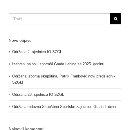
odbora
u
ovom
Traži...
mandatu
Nove objave
Održana 2. sjednica IO SZGL
Izabrani najbolji sportaši Grada Labina za 2025. godinu
Održana izborna skupština, Patrik Franković novi predsjednik
SZGL!
Održana 28. sjednica IO SZGL
Održana redovna Skupština Sportske zajednice Grada Labina
Najnoviji komentari