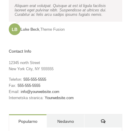
Neque porro quisquam est, qui dolorem ipsum quia dolor sit
Aliquam erat volutpat. Quisque at est id ligula facilisis
amet, consec tetur, adipisci velit, sed quia non numquam
laoreet eget pulvinar nibh. Suspendisse at ultrices dui.
eius modi tempora voluptas amets unser.
Curabitur ac felis arcu sadips ipsums fugiats nemis.
LB
JD
John Doe
Luke Beck
,
My Company
,
Theme Fusion
Contact Info
12345 north Street
New York City, NY 555555
Telefon:
555-555-5555
Fax:
555-555-5555
Email:
info@yourwebsite.com
Internetska stranica:
Yourwebsite.com
Komentari:
Popularno
Nedavno