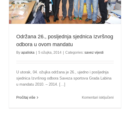
Održana 26., posljednja sjednica Izvršnog
odbora u ovom mandatu
By
apaliska
|
5 ožujka, 2014
|
Categories:
savez vijesti
U utorak, 04. ožujka održana je 26., ujedno i posljednja
sjednica Izvršnog odbora Saveza sportova Grada Labina
u mandatu 2010. – 2014. […]
za
Pročitaj više
Komentari isključeni
Održana
26.,
posljednja
sjednica
Izvršnog