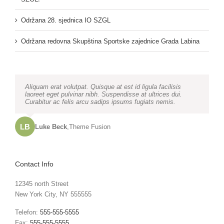
Održana 28. sjednica IO SZGL
Održana redovna Skupština Sportske zajednice Grada Labina
Neque porro quisquam est, qui dolorem ipsum quia dolor sit
Aliquam erat volutpat. Quisque at est id ligula facilisis
amet, consec tetur, adipisci velit, sed quia non numquam
laoreet eget pulvinar nibh. Suspendisse at ultrices dui.
eius modi tempora voluptas amets unser.
Curabitur ac felis arcu sadips ipsums fugiats nemis.
LB
JD
John Doe
Luke Beck
,
My Company
,
Theme Fusion
Contact Info
12345 north Street
New York City, NY 555555
Telefon:
555-555-5555
Fax:
555-555-5555