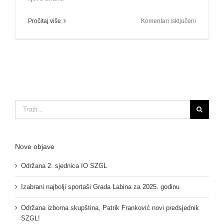
za
Pročitaj više
Komentari isključeni
Održana
18.
sjednica
IO
SZGL
Traži...
Nove objave
Održana 2. sjednica IO SZGL
Izabrani najbolji sportaši Grada Labina za 2025. godinu
Održana izborna skupština, Patrik Franković novi predsjednik
SZGL!