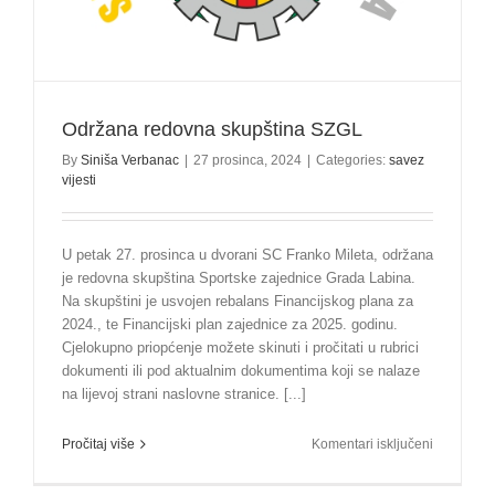
Održana redovna skupština SZGL
By
Siniša Verbanac
|
27 prosinca, 2024
|
Categories:
savez
vijesti
U petak 27. prosinca u dvorani SC Franko Mileta, održana
je redovna skupština Sportske zajednice Grada Labina.
Na skupštini je usvojen rebalans Financijskog plana za
2024., te Financijski plan zajednice za 2025. godinu.
Cjelokupno priopćenje možete skinuti i pročitati u rubrici
dokumenti ili pod aktualnim dokumentima koji se nalaze
na lijevoj strani naslovne stranice. [...]
za
Pročitaj više
Komentari isključeni
Održana
redovna