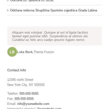
Održana 28. sjednica IO SZGL
Održana redovna Skupština Sportske zajednice Grada Labina
Neque porro quisquam est, qui dolorem ipsum quia dolor sit
Aliquam erat volutpat. Quisque at est id ligula facilisis
amet, consec tetur, adipisci velit, sed quia non numquam
laoreet eget pulvinar nibh. Suspendisse at ultrices dui.
eius modi tempora voluptas amets unser.
Curabitur ac felis arcu sadips ipsums fugiats nemis.
LB
JD
John Doe
Luke Beck
,
My Company
,
Theme Fusion
Contact Info
12345 north Street
New York City, NY 555555
Telefon:
555-555-5555
Fax:
555-555-5555
Email:
info@yourwebsite.com
Internetska stranica:
Yourwebsite.com