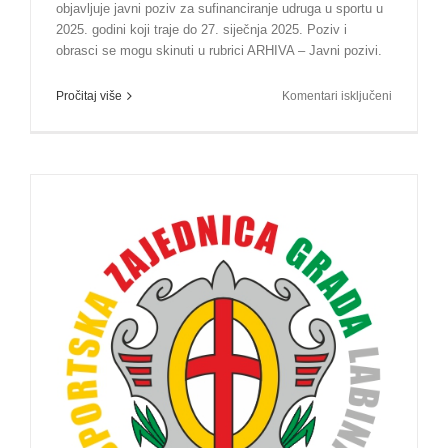
objavljuje javni poziv za sufinanciranje udruga u sportu u
2025. godini koji traje do 27. siječnja 2025. Poziv i
obrasci se mogu skinuti u rubrici ARHIVA – Javni pozivi.
za
Pročitaj više
Komentari isključeni
Javni
poziv
za
prijavu
programa
u
Program
javnih
potreba
u
sportu
Grada
Labina
za
2025.
godinu