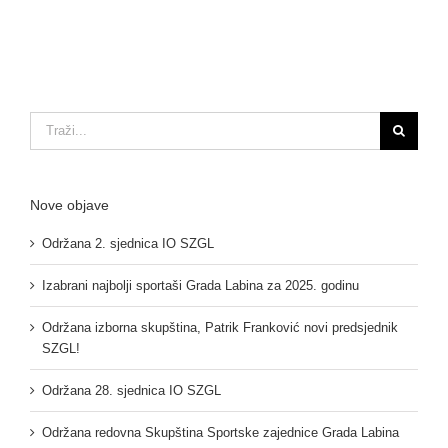
skupština
SZGL
Traži...
Nove objave
Održana 2. sjednica IO SZGL
Izabrani najbolji sportaši Grada Labina za 2025. godinu
Održana izborna skupština, Patrik Franković novi predsjednik
SZGL!
Održana 28. sjednica IO SZGL
Održana redovna Skupština Sportske zajednice Grada Labina