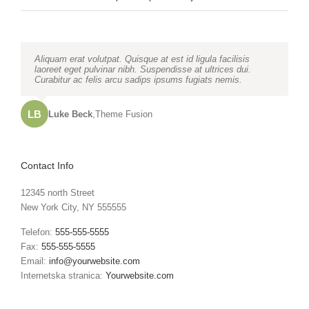
Neque porro quisquam est, qui dolorem ipsum quia dolor sit
Aliquam erat volutpat. Quisque at est id ligula facilisis
amet, consec tetur, adipisci velit, sed quia non numquam
laoreet eget pulvinar nibh. Suspendisse at ultrices dui.
eius modi tempora voluptas amets unser.
Curabitur ac felis arcu sadips ipsums fugiats nemis.
LB
JD
John Doe
Luke Beck
,
My Company
,
Theme Fusion
Contact Info
12345 north Street
New York City, NY 555555
Telefon:
555-555-5555
Fax:
555-555-5555
Email:
info@yourwebsite.com
Internetska stranica:
Yourwebsite.com