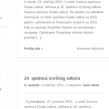
U utorak, 14. siječnja 2014., u uredu Saveza sportova
Grada Labina, održana je 25. sjednica Izvršnog odbora
Saveza sportova Grada Labina. Na sjednici su određene
nominacije za Izbor sportaša Grada Labina za 2013.
za
ni
godinu i prihvaćeno je Financijsko izvješće za 2013.
Izabrani
koje se upućuje Skupštini Saveza na razmatranje i
najbolji
sportaši
usvajanje. Cjelokupno Priopćenje možete skinuti i
Grada
pročitati [...]
Labina
za
za
Pročitaj više
Komentari isključeni
2013.
25.
godinu
sjed
Izvr
odb
24. sjednica Izvršnog odbora
By
apaliska
|
8 siječnja, 2014
|
Categories:
savez vijesti
ne
U ponedjeljak, 23. prosinca 2013., u uredu Saveza
sportova Grada Labina, održana je 24. sjednica