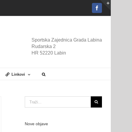
Facebook
Toggle
Sliding
Bar
Area
Sportska Zajednica Grada Labina
Rudarska 2
HR 52220 Labin
Linkovi
Traži...
Nove objave