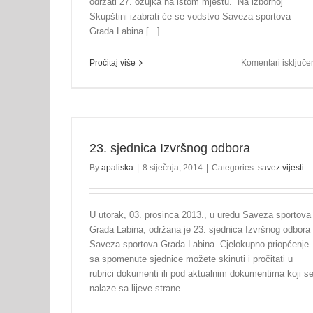
održati 27. ožujka na istom mjestu. Na izbornoj
Skupštini izabrati će se vodstvo Saveza sportova
Grada Labina [...]
Pročitaj više
Komentari isključe
23. sjednica Izvršnog odbora
By
apaliska
|
8 siječnja, 2014
|
Categories:
savez vijesti
U utorak, 03. prosinca 2013., u uredu Saveza sportova
Grada Labina, održana je 23. sjednica Izvršnog odbora
Završena 6. Olimpijada – OŠ “Ivo Lola R
Saveza sportova Grada Labina. Cjelokupno priopćenje
najuspješnija škola!
sa spomenute sjednice možete skinuti i pročitati u
olimpijada
rubrici dokumenti ili pod aktualnim dokumentima koji s
nalaze sa lijeve strane.