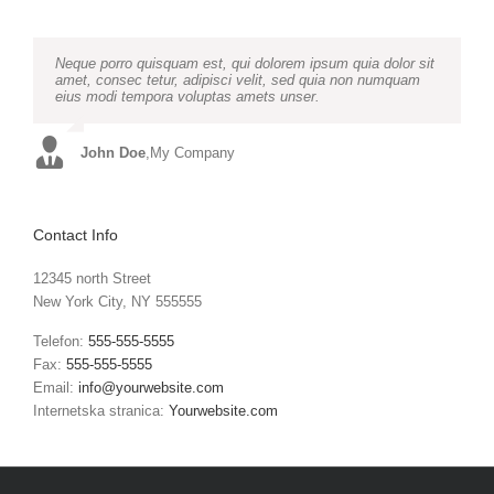
Neque porro quisquam est, qui dolorem ipsum quia dolor sit
Aliquam erat volutpat. Quisque at est id ligula facilisis
amet, consec tetur, adipisci velit, sed quia non numquam
laoreet eget pulvinar nibh. Suspendisse at ultrices dui.
eius modi tempora voluptas amets unser.
Curabitur ac felis arcu sadips ipsums fugiats nemis.
John Doe
Luke Beck
,
My Company
,
Theme Fusion
Contact Info
12345 north Street
New York City, NY 555555
Telefon:
555-555-5555
Fax:
555-555-5555
Email:
info@yourwebsite.com
Internetska stranica:
Yourwebsite.com