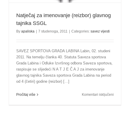
Natječaj za imenovanje (reizbor) glavnog
tajnika SSGL
By
apaliska
|
7 studenoga, 2011
|
Categories:
savez vijesti
SAVEZ SPORTOVA GRADA LABINA Labin, 02. studeni
2011. Na temelju članka 40. Statuta Saveza sportova
Grada Labina i Odluke Izvršnog odbora Saveza sportova,
raspisuje se slijedeći N A T J E Č A J za imenovanje
glavnog tajnika Saveza sportova Grada Labina na period
od 4 (četiri) godine (reizbor) […]
za
Pročitaj više
Komentari isključeni
Natječaj
za
imenovan
(reizbor)
glavnog
tajnika