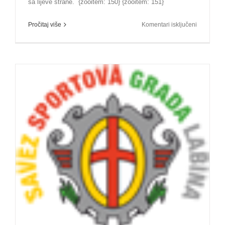
sa lijeve strane. {zooitem: 150} {zooitem: 151}
za
Pročitaj više
Komentari isključeni
12.
sjednica
Izvršnog
odbora