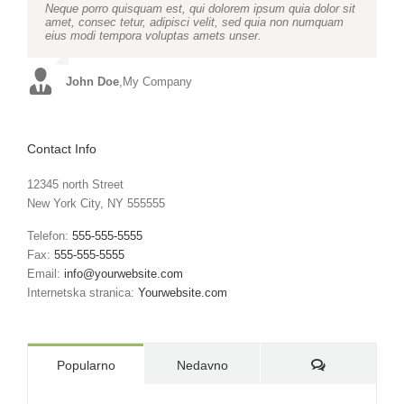
Neque porro quisquam est, qui dolorem ipsum quia dolor sit
Aliquam erat volutpat. Quisque at est id ligula facilisis
amet, consec tetur, adipisci velit, sed quia non numquam
laoreet eget pulvinar nibh. Suspendisse at ultrices dui.
eius modi tempora voluptas amets unser.
Curabitur ac felis arcu sadips ipsums fugiats nemis.
John Doe
Luke Beck
,
My Company
,
Theme Fusion
Contact Info
12345 north Street
New York City, NY 555555
Telefon:
555-555-5555
Fax:
555-555-5555
Email:
info@yourwebsite.com
Internetska stranica:
Yourwebsite.com
Komentari:
Popularno
Nedavno