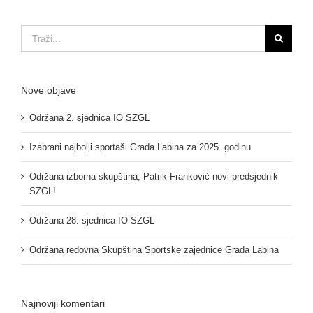
SSGL
Traži...
Nove objave
Održana 2. sjednica IO SZGL
Izabrani najbolji sportaši Grada Labina za 2025. godinu
Održana izborna skupština, Patrik Franković novi predsjednik
SZGL!
Održana 28. sjednica IO SZGL
Održana redovna Skupština Sportske zajednice Grada Labina
Najnoviji komentari