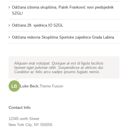
Održana izborna skupština, Patrik Franković novi predsjednik
SZGL!
Održana 28. sjednica IO SZGL
Održana redovna Skupština Sportske zajednice Grada Labina
Neque porro quisquam est, qui dolorem ipsum quia dolor sit
Aliquam erat volutpat. Quisque at est id ligula facilisis
amet, consec tetur, adipisci velit, sed quia non numquam
laoreet eget pulvinar nibh. Suspendisse at ultrices dui.
eius modi tempora voluptas amets unser.
Curabitur ac felis arcu sadips ipsums fugiats nemis.
LB
JD
John Doe
Luke Beck
,
My Company
,
Theme Fusion
Contact Info
12345 north Street
New York City, NY 555555