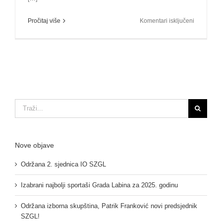
za
Pročitaj više
Komentari isključeni
Održana
8.
sjednica
IO
SZGL
Traži...
Nove objave
Održana 2. sjednica IO SZGL
Izabrani najbolji sportaši Grada Labina za 2025. godinu
Održana izborna skupština, Patrik Franković novi predsjednik
SZGL!