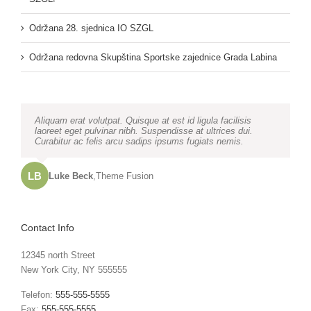
Održana 28. sjednica IO SZGL
Održana redovna Skupština Sportske zajednice Grada Labina
Neque porro quisquam est, qui dolorem ipsum quia dolor sit
Aliquam erat volutpat. Quisque at est id ligula facilisis
amet, consec tetur, adipisci velit, sed quia non numquam
laoreet eget pulvinar nibh. Suspendisse at ultrices dui.
eius modi tempora voluptas amets unser.
Curabitur ac felis arcu sadips ipsums fugiats nemis.
LB
JD
John Doe
Luke Beck
,
My Company
,
Theme Fusion
Contact Info
12345 north Street
New York City, NY 555555
Telefon:
555-555-5555
Fax:
555-555-5555