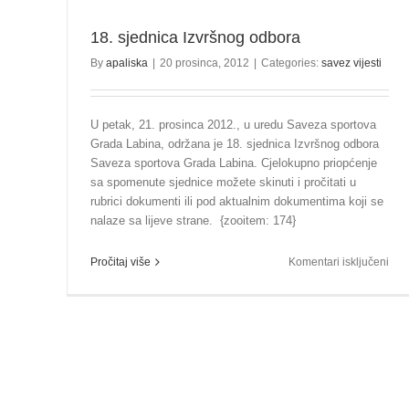
18. sjednica Izvršnog odbora
By
apaliska
|
20 prosinca, 2012
|
Categories:
savez vijesti
U petak, 21. prosinca 2012., u uredu Saveza sportova
Grada Labina, održana je 18. sjednica Izvršnog odbora
Saveza sportova Grada Labina. Cjelokupno priopćenje
sa spomenute sjednice možete skinuti i pročitati u
rubrici dokumenti ili pod aktualnim dokumentima koji se
nalaze sa lijeve strane. {zooitem: 174}
za
Pročitaj više
Komentari isključeni
18.
sjed
Izvr
odb