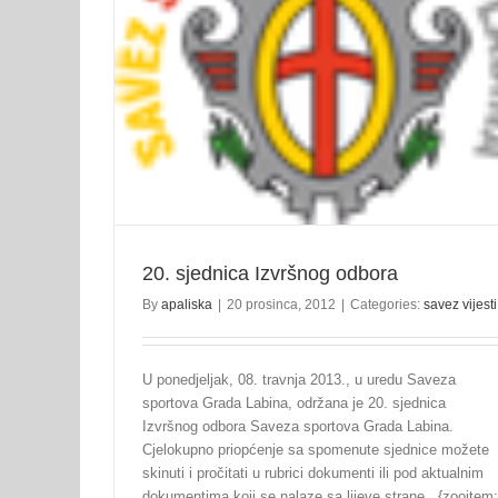
a
19. sjednica Izvršnog odbora
savez vijesti
20. sjednica Izvršnog odbora
By
apaliska
|
20 prosinca, 2012
|
Categories:
savez vijesti
U ponedjeljak, 08. travnja 2013., u uredu Saveza
sportova Grada Labina, održana je 20. sjednica
Izvršnog odbora Saveza sportova Grada Labina.
Cjelokupno priopćenje sa spomenute sjednice možete
skinuti i pročitati u rubrici dokumenti ili pod aktualnim
dokumentima koji se nalaze sa lijeve strane. {zooitem: