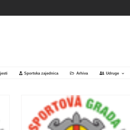
jesti
Sportska zajednica
Arhiva
Udruge