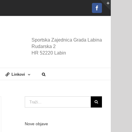
Facebook
Toggle
Sliding
Bar
Area
Sportska Zajednica Grada Labina
Rudarska 2
HR 52220 Labin
Linkovi
Traži...
Nove objave