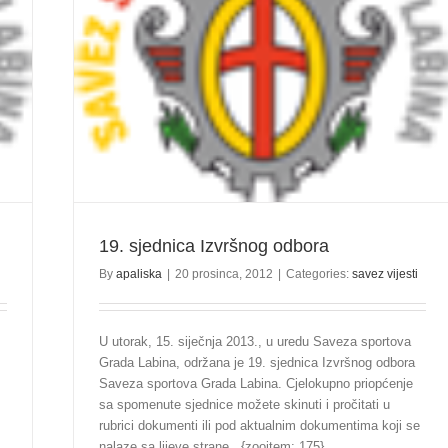
19. sjednica Izvršnog odbora
By
apaliska
|
20 prosinca, 2012
|
Categories:
savez vijesti
U utorak, 15. siječnja 2013., u uredu Saveza sportova
Grada Labina, održana je 19. sjednica Izvršnog odbora
Saveza sportova Grada Labina. Cjelokupno priopćenje
sa spomenute sjednice možete skinuti i pročitati u
rubrici dokumenti ili pod aktualnim dokumentima koji se
nalaze sa lijeve strane. {zooitem: 175}