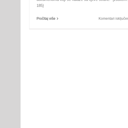
185}
Pročitaj više
Komentari isključe
18. sjednica Izvršnog odbora
savez vijesti