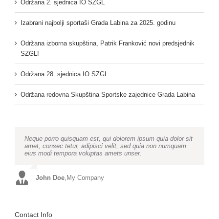
Održana 2. sjednica IO SZGL
Izabrani najbolji sportaši Grada Labina za 2025. godinu
Održana izborna skupština, Patrik Franković novi predsjednik
SZGL!
Održana 28. sjednica IO SZGL
Održana redovna Skupština Sportske zajednice Grada Labina
Neque porro quisquam est, qui dolorem ipsum quia dolor sit
Aliquam erat volutpat. Quisque at est id ligula facilisis
amet, consec tetur, adipisci velit, sed quia non numquam
laoreet eget pulvinar nibh. Suspendisse at ultrices dui.
eius modi tempora voluptas amets unser.
Curabitur ac felis arcu sadips ipsums fugiats nemis.
John Doe
Luke Beck
,
My Company
,
Theme Fusion
Contact Info