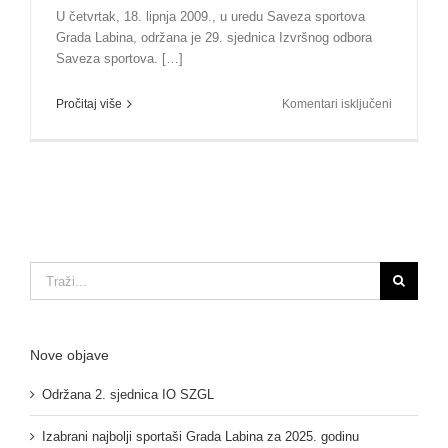
U četvrtak, 18. lipnja 2009., u uredu Saveza sportova
Grada Labina, održana je 29. sjednica Izvršnog odbora
Saveza sportova. […]
za
Pročitaj više
Komentari isključeni
29.
sjednica
Izvršnog
odbora
Traži...
Nove objave
Održana 2. sjednica IO SZGL
Izabrani najbolji sportaši Grada Labina za 2025. godinu