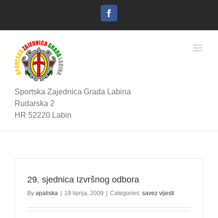
Skip
to
Facebook
content
Sportska Zajednica Grada Labina
Rudarska 2
HR 52220 Labin
29. sjednica Izvršnog odbora
By
apaliska
|
19 lipnja, 2009
|
Categories:
savez vijesti