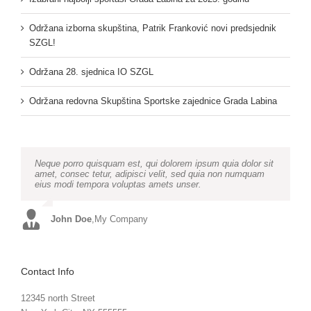
Održana izborna skupština, Patrik Franković novi predsjednik
SZGL!
Održana 28. sjednica IO SZGL
Održana redovna Skupština Sportske zajednice Grada Labina
Neque porro quisquam est, qui dolorem ipsum quia dolor sit
Aliquam erat volutpat. Quisque at est id ligula facilisis
amet, consec tetur, adipisci velit, sed quia non numquam
laoreet eget pulvinar nibh. Suspendisse at ultrices dui.
eius modi tempora voluptas amets unser.
Curabitur ac felis arcu sadips ipsums fugiats nemis.
John Doe
Luke Beck
,
My Company
,
Theme Fusion
Contact Info
12345 north Street