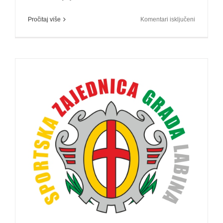
za
Pročitaj više
Komentari isključeni
Održana
redovna
Skupština
Sportske
zajednice
Grada
Labina