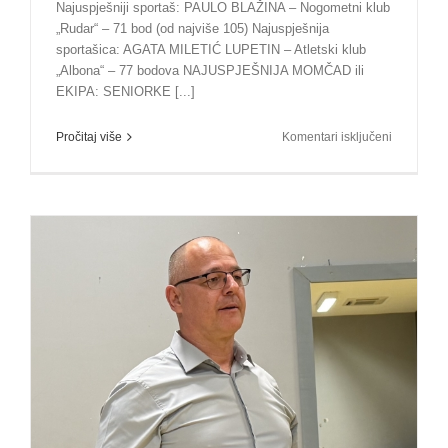
Najuspješniji sportaš: PAULO BLAŽINA – Nogometni klub
„Rudar“ – 71 bod (od najviše 105) Najuspješnija
sportašica: AGATA MILETIĆ LUPETIN – Atletski klub
„Albona“ – 77 bodova NAJUSPJEŠNIJA MOMČAD ili
EKIPA: SENIORKE [...]
za
Pročitaj više
Komentari isključeni
Izabrani
najbolji
sportaši
Grada
Labina
za
2025.
godinu