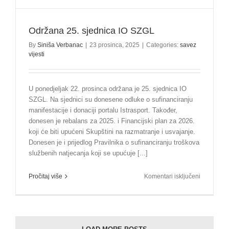
Održana 25. sjednica IO SZGL
By
Siniša Verbanac
|
23 prosinca, 2025
|
Categories:
savez
vijesti
U ponedjeljak 22. prosinca održana je 25. sjednica IO
SZGL. Na sjednici su donesene odluke o sufinanciranju
manifestacije i donaciji portalu Istrasport. Također,
donesen je rebalans za 2025. i Financijski plan za 2026.
koji će biti upućeni Skupštini na razmatranje i usvajanje.
Donesen je i prijedlog Pravilnika o sufinanciranju troškova
službenih natjecanja koji se upućuje [...]
za
Pročitaj više
Komentari isključeni
Održana
25.
sjednica
IO
SZGL