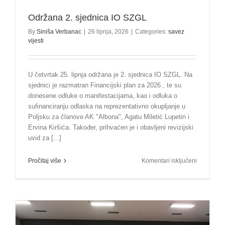
Održana 2. sjednica IO SZGL
By
Siniša Verbanac
|
26 lipnja, 2026
|
Categories:
savez
vijesti
U četvrtak 25. lipnja održana je 2. sjednica IO SZGL. Na
sjednici je razmatran Financijski plan za 2026., te su
donesene odluke o manifestacijama, kao i odluka o
sufinanciranju odlaska na reprezentativno okupljanje u
Poljsku za članove AK "Albona", Agatu Miletić Lupetin i
Ervina Kiršića. Također, prihvaćen je i obavljeni revizijski
uvid za [...]
za
Pročitaj više
Komentari isključeni
Održana
2.
sjednica
IO
SZGL