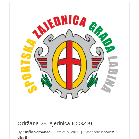
Patrik
Franković
novi
predsjedn
SZGL!
Održana 28. sjednica IO SZGL
By
Siniša Verbanac
|
2 travnja, 2026
|
Categories:
savez
vijesti