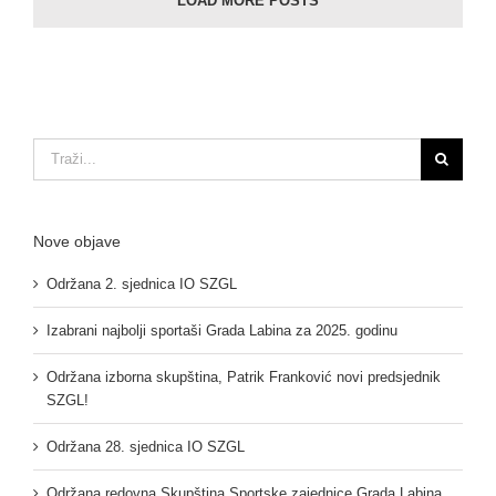
LOAD MORE POSTS
Traži...
Nove objave
Održana 2. sjednica IO SZGL
Izabrani najbolji sportaši Grada Labina za 2025. godinu
Održana izborna skupština, Patrik Franković novi predsjednik
SZGL!
Održana 28. sjednica IO SZGL
Održana redovna Skupština Sportske zajednice Grada Labina