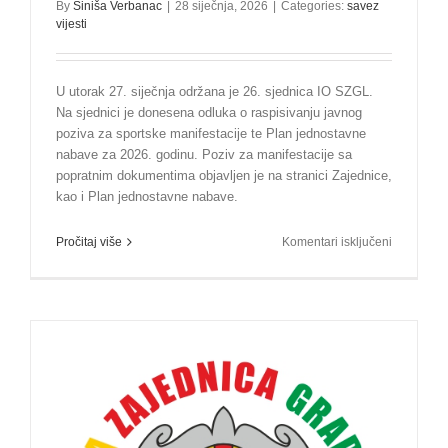
By
Siniša Verbanac
|
28 siječnja, 2026
|
Categories:
savez
vijesti
U utorak 27. siječnja održana je 26. sjednica IO SZGL.
Na sjednici je donesena odluka o raspisivanju javnog
poziva za sportske manifestacije te Plan jednostavne
nabave za 2026. godinu. Poziv za manifestacije sa
popratnim dokumentima objavljen je na stranici Zajednice,
kao i Plan jednostavne nabave.
za
Pročitaj više
Komentari isključeni
Održana
26.
sjednica
IO
SZGL