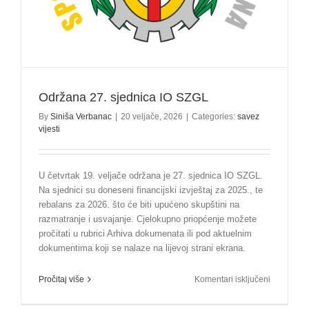
Održana 27. sjednica IO SZGL
By
Siniša Verbanac
|
20 veljače, 2026
|
Categories:
savez
vijesti
U četvrtak 19. veljače održana je 27. sjednica IO SZGL.
Na sjednici su doneseni financijski izvještaj za 2025., te
rebalans za 2026. što će biti upućeno skupštini na
razmatranje i usvajanje. Cjelokupno priopćenje možete
pročitati u rubrici Arhiva dokumenata ili pod aktuelnim
dokumentima koji se nalaze na lijevoj strani ekrana.
za
Pročitaj više
Komentari isključeni
Održana
27.