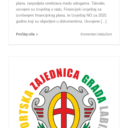
plana, raspodjela sredstava među udrugama. Također,
usvojeni su Izvještaj o radu, Financijski izvještaj sa
izvršenjem financijskog plana, te Izvještaj NO za 2025.
godinu koji su objavljeni u dokumentima. Usvojene [...]
za
Pročitaj više
Komentari isključeni
Održana
redovna
Skupština
Sportske
zajednice
Grada
Labina