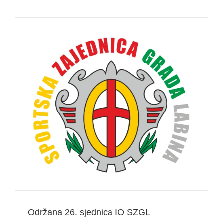
sjednica
IO
SZGL
Održana 26. sjednica IO SZGL