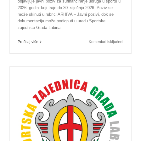
objavljuje javni poziv za sufinanciranje udruga u sportu u
2026. godini koji traje do 30. siječnja 2026. Poziv se
može skinuti u rubrici ARHIVA – Javni pozivi, dok se
dokumentacija može podignuti u uredu Sportske
zajednice Grada Labina.
za
Pročitaj više
Komentari isključeni
Javni
poziv
za
prijavu
programa
u
Program
javnih
potreba
u
sportu
Grada
Labina
za
2026.