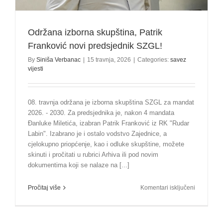
Održana izborna skupština, Patrik
Franković novi predsjednik SZGL!
By
Siniša Verbanac
|
15 travnja, 2026
|
Categories:
savez
vijesti
08. travnja održana je izborna skupština SZGL za mandat
2026. - 2030. Za predsjednika je, nakon 4 mandata
Đanluke Miletića, izabran Patrik Franković iz RK "Rudar
Labin". Izabrano je i ostalo vodstvo Zajednice, a
cjelokupno priopćenje, kao i odluke skupštine, možete
skinuti i pročitati u rubrici Arhiva ili pod novim
dokumentima koji se nalaze na [...]
za
Pročitaj više
Komentari isključeni
Održana
izborna
skupština,