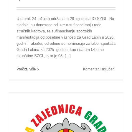
U utorak 24. ožujka održana je 28. sjednica IO SZGL. Na
sjednici su donesene odluke o sufinanciranju rada
stručnih kadrova, te sufinanciranju sportskih
manifestacija od posebne važnosti za Grad Labin u 2026.
godini. Također, određene su nominacije za izbor sportaša
Grada Labina za 2025. godinu, kao i datum Izborne
skupštine SZGL, a to je 08. [...]
za
Pročitaj više
Komentari isključeni
Održana
28.
sjednica
IO
SZGL