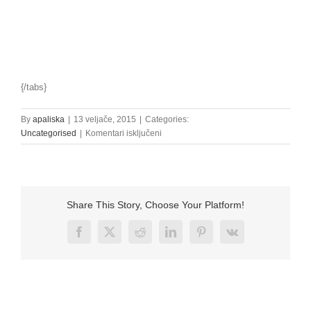
{/tabs}
By
apaliska
|
13 veljače, 2015
|
Categories:
za
Uncategorised
|
Komentari isključeni
raspored
korištenja
Share This Story, Choose Your Platform!
Facebook
X
Reddit
LinkedIn
Pinterest
Vk